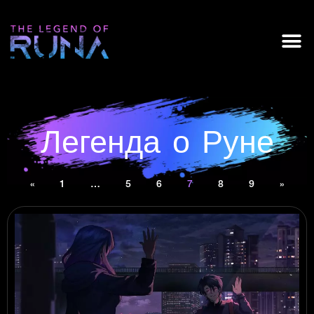
Легенда о Руне
«
1
…
5
6
7
8
9
»