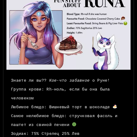
Знаете ли вы
??
Кое-что забавное
о
Руне
!
Группа
крови
:
Rh-ноль, если бы она была
человеком
Любим
ое блюдо
:
Вишневый торт в шоколаде
Самое нелюбимое блюдо
:
стручковая фасоль и
паштет из свиной печени
Зодиак:
75% Стрелец 25% Лев